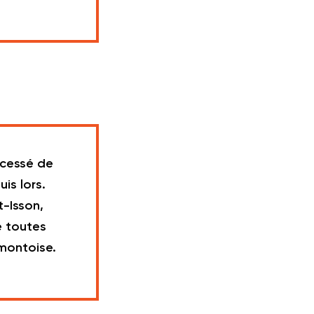
 cessé de
is lors.
-Isson,
e toutes
montoise.