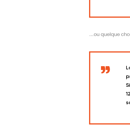
…ou quelque cho
L
p
S
1
s