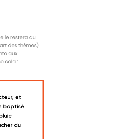
elle restera au
art des thèmes).
nte aux
e cela :
cteur, et
en baptisé
pluie
ucher du