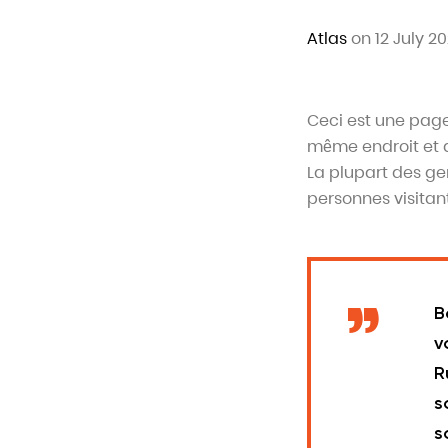
Atlas
on 12 July 2
Ceci est une page 
même endroit et a
La plupart des g
personnes visitan
B
v
R
s
so