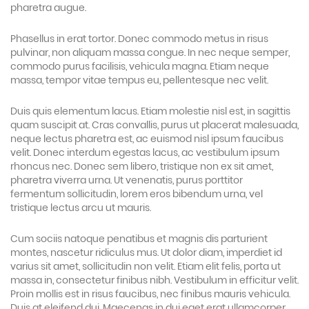
pharetra augue.
Phasellus in erat tortor. Donec commodo metus in risus
pulvinar, non aliquam massa congue. In nec neque semper,
commodo purus facilisis, vehicula magna. Etiam neque
massa, tempor vitae tempus eu, pellentesque nec velit.
Duis quis elementum lacus. Etiam molestie nisl est, in sagittis
quam suscipit at. Cras convallis, purus ut placerat malesuada,
neque lectus pharetra est, ac euismod nisl ipsum faucibus
velit. Donec interdum egestas lacus, ac vestibulum ipsum
rhoncus nec. Donec sem libero, tristique non ex sit amet,
pharetra viverra urna. Ut venenatis, purus porttitor
fermentum sollicitudin, lorem eros bibendum urna, vel
tristique lectus arcu ut mauris.
Cum sociis natoque penatibus et magnis dis parturient
montes, nascetur ridiculus mus. Ut dolor diam, imperdiet id
varius sit amet, sollicitudin non velit. Etiam elit felis, porta ut
massa in, consectetur finibus nibh. Vestibulum in efficitur velit.
Proin mollis est in risus faucibus, nec finibus mauris vehicula.
Duis at eleifend dui. Maecenas in dui eget erat ullamcorper