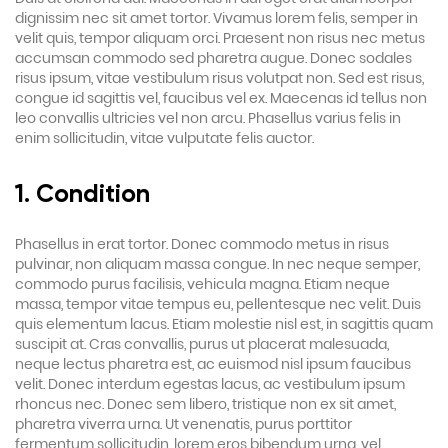
dignissim nec sit amet tortor. Vivamus lorem felis, semper in
velit quis, tempor aliquam orci. Praesent non risus nec metus
accumsan commodo sed pharetra augue. Donec sodales
risus ipsum, vitae vestibulum risus volutpat non. Sed est risus,
congue id sagittis vel, faucibus vel ex. Maecenas id tellus non
leo convallis ultricies vel non arcu. Phasellus varius felis in
enim sollicitudin, vitae vulputate felis auctor.
1. Condition
Phasellus in erat tortor. Donec commodo metus in risus
pulvinar, non aliquam massa congue. In nec neque semper,
commodo purus facilisis, vehicula magna. Etiam neque
massa, tempor vitae tempus eu, pellentesque nec velit. Duis
quis elementum lacus. Etiam molestie nisl est, in sagittis quam
suscipit at. Cras convallis, purus ut placerat malesuada,
neque lectus pharetra est, ac euismod nisl ipsum faucibus
velit. Donec interdum egestas lacus, ac vestibulum ipsum
rhoncus nec. Donec sem libero, tristique non ex sit amet,
pharetra viverra urna. Ut venenatis, purus porttitor
fermentum sollicitudin, lorem eros bibendum urna, vel